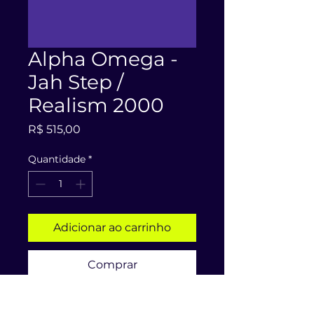
Alpha Omega -
Jah Step /
Realism 2000
Preço
R$ 515,00
Quantidade
*
Adicionar ao carrinho
Comprar
Label: Reinforced Records | Cat#: 