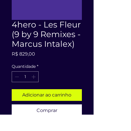
4hero - Les Fleur
(9 by 9 Remixes -
Marcus Intalex)
Preço
R$ 829,00
Quantidade
*
Adicionar ao carrinho
Comprar
Label: Reinforced Records | Ano: 