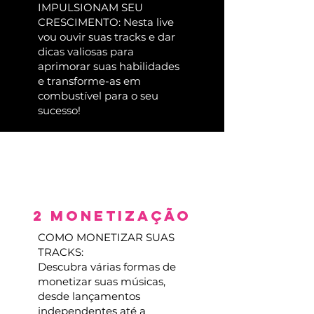
IMPULSIONAM SEU
CRESCIMENTO: Nesta live
vou ouvir suas tracks e dar
dicas valiosas para
aprimorar suas habilidades
e transforme-as em
combustível para o seu
sucesso!
2 MONETIZAÇÃO
COMO MONETIZAR SUAS
TRACKS:
Descubra várias formas de
monetizar suas músicas,
desde lançamentos
independentes até a