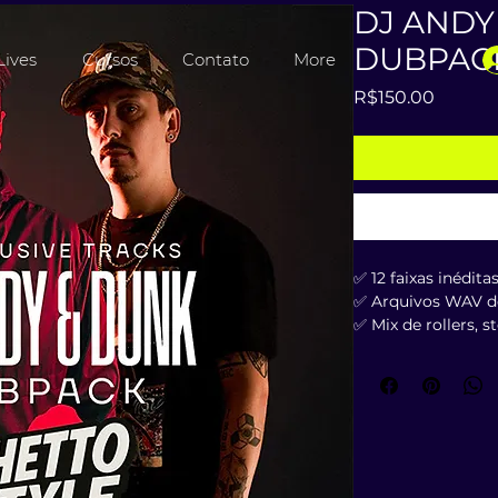
DJ ANDY
DUBPACK
Lives
Cursos
Contato
More
Price
R$150.00
✅ 12 faixas inédit
✅ Arquivos WAV de
✅ Mix de rollers, 
✅ Material exclusi
nenhuma loja
✅ Criado por dois
do Brasil
🎧 DJ ANDY - +30 
nacional
Lançamentos por: 