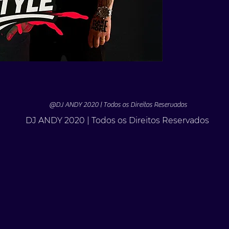
Records Full Cycle
Apoiado por Bryan
Roni SIze
🔥 DUNK - Ex-Jam T
Lançamentos por: 
Innerground
Um dos produtores
🚫 NÃO ESTÁ NO
🚫 NÃO ESTÁ NO 
@DJ ANDY 2020 | Todos os Direitos Reservados
🚫 NÃO ESTÁ NO
DJ ANDY 2020 | Todos os Direitos Reservados
✅ Tenha algo que
⚠️ Este pack é LI
Quando sair do ar
Garanta agora e te