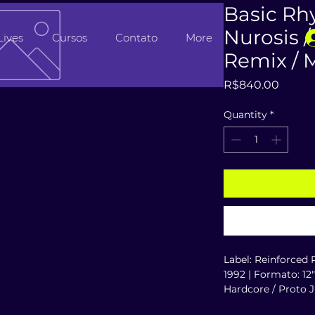
Basic Rh
Nurosis 
Lives
Cursos
Contato
More
Remix / M
Price
R$840.00
Quantity
*
Label: Reinforced R
1992 | Formato: 12"
Hardcore / Proto J
Precos incluem tax