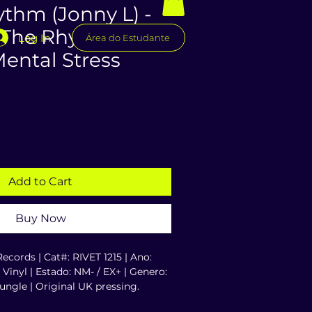
ythm (Jonny L) -
/ The Rhyme
Log In
Área do Estudante
ental Stress
Add to Cart
Buy Now
ecords | Cat#: RIVET 1215 | Ano: 
 Vinyl | Estado: NM- / EX+ | Genero: 
ungle | Original UK pressing. 
a de importacao (60%) e frete.